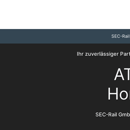
Zum
Inhalt
springen
SEC-Rail
Ihr zuverlässiger P
A
Ho
SEC-Rail GmbH