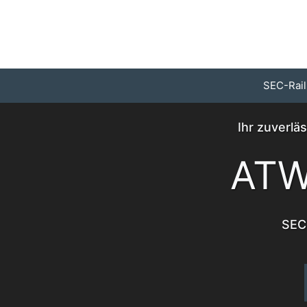
Zum
Inhalt
springen
SEC-Rail
Ihr zuverlä
ATW
SEC-