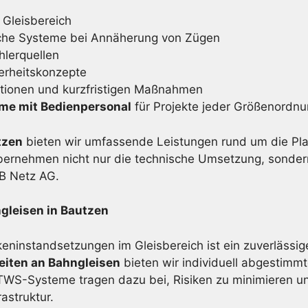
 Gleisbereich
che Systeme bei Annäherung von Zügen
lerquellen
erheitskonzepte
ktionen und kurzfristigen Maßnahmen
eme mit Bedienpersonal
für Projekte jeder Größenordn
tzen
bieten wir umfassende Leistungen rund um die Pl
bernehmen nicht nur die technische Umsetzung, sonder
DB Netz AG.
gleisen in Bautzen
eninstandsetzungen im Gleisbereich ist ein zuverlässig
eiten an Bahngleisen
bieten wir individuell abgestimmt
S-Systeme tragen dazu bei, Risiken zu minimieren und
astruktur.