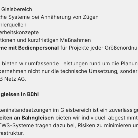
 Gleisbereich
che Systeme bei Annäherung von Zügen
lerquellen
erheitskonzepte
ktionen und kurzfristigen Maßnahmen
eme mit Bedienpersonal
für Projekte jeder Größenordn
l
bieten wir umfassende Leistungen rund um die Planun
bernehmen nicht nur die technische Umsetzung, sonder
DB Netz AG.
gleisen in Bühl
eninstandsetzungen im Gleisbereich ist ein zuverlässig
eiten an Bahngleisen
bieten wir individuell abgestimmt
S-Systeme tragen dazu bei, Risiken zu minimieren und
astruktur.