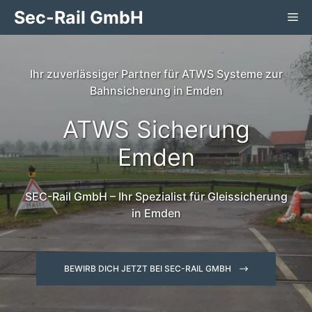
Zum
Sec-Rail GmbH
Me
Inhalt
springen
Ihr zuverlässiger Partner für ATWS Systeme zur
Bahnsicherung in Emden
ATWS Sicherung
Emden
SEC-Rail GmbH – Ihr Spezialist für Gleissicherung
in Emden
BEWIRB DICH JETZT BEI SEC-RAIL GMBH