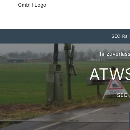
Zum
Inhalt
springen
SEC-Rail
Ihr zuverlä
ATWS
SEC-R