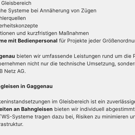
 Gleisbereich
che Systeme bei Annäherung von Zügen
lerquellen
erheitskonzepte
ktionen und kurzfristigen Maßnahmen
eme mit Bedienpersonal
für Projekte jeder Größenordn
ggenau
bieten wir umfassende Leistungen rund um die 
bernehmen nicht nur die technische Umsetzung, sonder
DB Netz AG.
ngleisen in Gaggenau
eninstandsetzungen im Gleisbereich ist ein zuverlässig
eiten an Bahngleisen
bieten wir individuell abgestimmt
S-Systeme tragen dazu bei, Risiken zu minimieren und
astruktur.