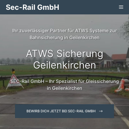
Zum
Sec-Rail GmbH
Me
Inhalt
springen
Ihr zuverlässiger Partner für ATWS Systeme zur
Bahnsicherung in Geilenkirchen
ATWS Sicherung
Geilenkirchen
SEC-Rail GmbH – Ihr Spezialist für Gleissicherung
in Geilenkirchen
BEWIRB DICH JETZT BEI SEC-RAIL GMBH