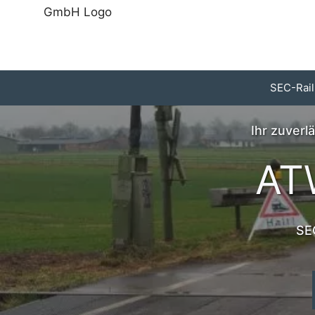
Zum
Inhalt
springen
SEC-Rail
Ihr zuver
AT
SEC