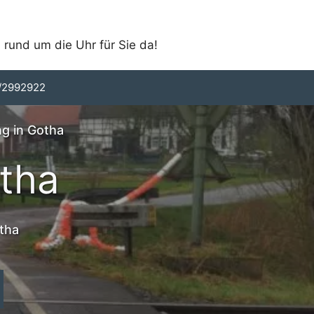
 rund um die Uhr für Sie da!
/2992922
g in Gotha
tha
otha