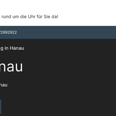
 rund um die Uhr für Sie da!
/2992922
ng in Hanau
nau
anau