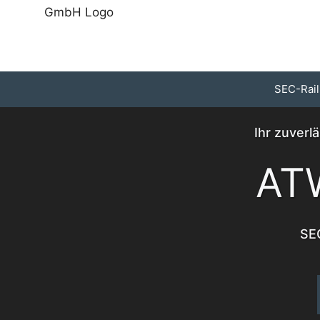
Zum
Inhalt
springen
SEC-Rail
Ihr zuverl
AT
SEC