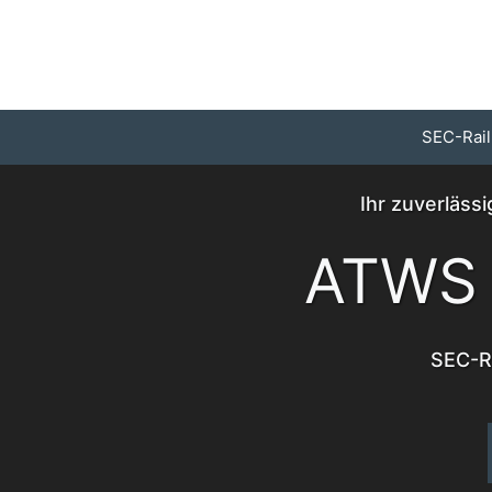
Zum
Inhalt
springen
SEC-Rail
Ihr zuverläss
ATWS 
SEC-Ra