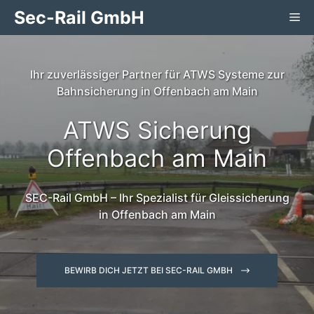
Zum
Sec-Rail GmbH
Me
Inhalt
springen
Ihr zuverlässiger Partner für ATWS Systeme zur
Bahnsicherung in Offenbach am Main
ATWS Sicherung
Offenbach am Main
SEC-Rail GmbH – Ihr Spezialist für Gleissicherung
in Offenbach am Main
BEWIRB DICH JETZT BEI SEC-RAIL GMBH