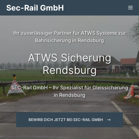
Zum
Sec-Rail GmbH
Me
Inhalt
springen
Ihr zuverlässiger Partner für ATWS Systeme zur
Bahnsicherung in Rendsburg
ATWS Sicherung
Rendsburg
SEC-Rail GmbH – Ihr Spezialist für Gleissicherung
in Rendsburg
BEWIRB DICH JETZT BEI SEC-RAIL GMBH