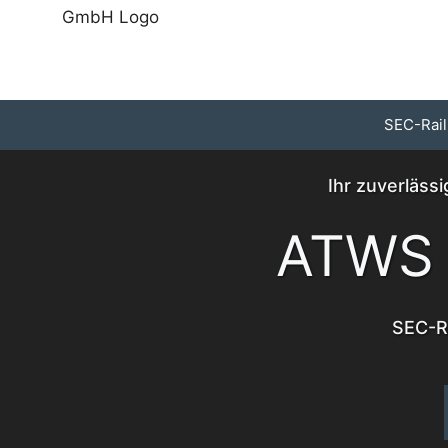
Zum
Inhalt
springen
SEC-Rail
Ihr zuverläss
ATWS 
SEC-Ra