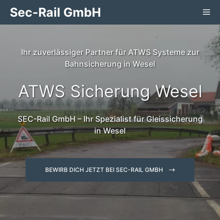
Zum
Sec-Rail GmbH
Me
Inhalt
springen
Ihr zuverlässiger Partner für ATWS Systeme zur
Bahnsicherung in Wesel
ATWS Sicherung Wesel
SEC-Rail GmbH – Ihr Spezialist für Gleissicherung
in Wesel
BEWIRB DICH JETZT BEI SEC-RAIL GMBH