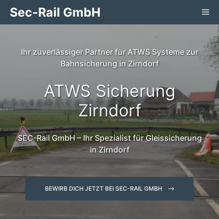
Zum
Sec-Rail GmbH
Me
Inhalt
springen
Ihr zuverlässiger Partner für ATWS Systeme zur
Bahnsicherung in Zirndorf
ATWS Sicherung
Zirndorf
SEC-Rail GmbH – Ihr Spezialist für Gleissicherung
in Zirndorf
BEWIRB DICH JETZT BEI SEC-RAIL GMBH