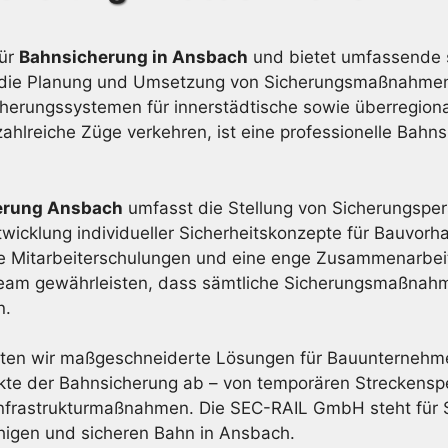
für
Bahnsicherung in Ansbach
und bietet umfassende s
 auf die Planung und Umsetzung von Sicherungsmaßnahme
herungssystemen für innerstädtische sowie überregiona
ahlreiche Züge verkehren, ist eine professionelle Bahn
erung Ansbach
umfasst die Stellung von Sicherungsper
twicklung individueller Sicherheitskonzepte für Bauvor
che Mitarbeiterschulungen und eine enge Zusammenarbe
 Team gewährleisten, dass sämtliche Sicherungsmaßnahme
n.
ten wir maßgeschneiderte Lösungen für Bauunternehmen
ekte der Bahnsicherung ab – von temporären Streckenspe
frastrukturmaßnahmen. Die SEC-RAIL GmbH steht für Si
ähigen und sicheren Bahn in Ansbach.