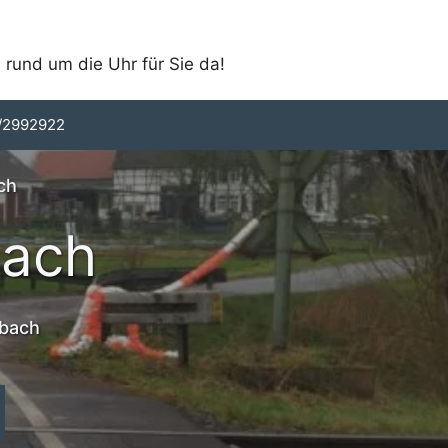
 rund um die Uhr für Sie da!
/2992922
ch
bach
sbach