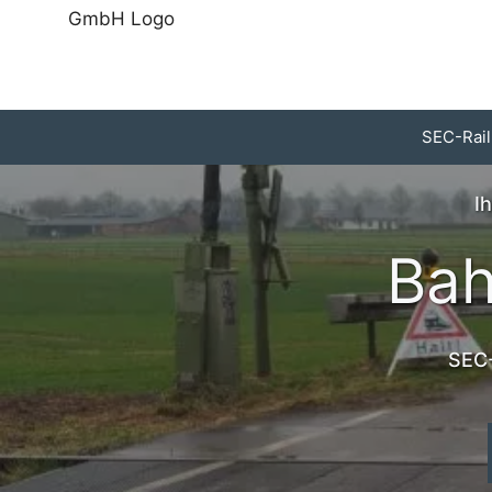
Zum
Inhalt
springen
SEC-Rail
I
Bah
SEC-