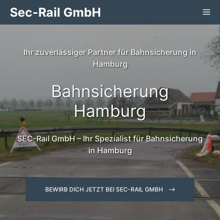
Zum
Sec-Rail GmbH
Me
Inhalt
springen
Ihr zuverlässiger Partner für Bahnsicherung in
Hamburg
Bahnsicherung
Hamburg
SEC-Rail GmbH – Ihr Spezialist für Bahnsicherung
in Hamburg
BEWIRB DICH JETZT BEI SEC-RAIL GMBH