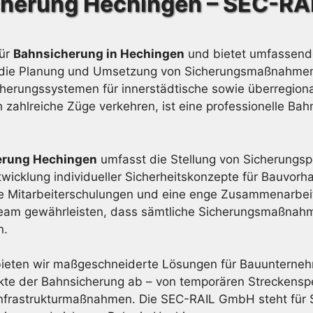
herung Hechingen – SEC-R
für
Bahnsicherung in Hechingen
und bietet umfassende
 auf die Planung und Umsetzung von Sicherungsmaßnahme
herungssystemen für innerstädtische sowie überregiona
 zahlreiche Züge verkehren, ist eine professionelle Ba
erung Hechingen
umfasst die Stellung von Sicherungsp
twicklung individueller Sicherheitskonzepte für Bauvor
che Mitarbeiterschulungen und eine enge Zusammenarbe
 Team gewährleisten, dass sämtliche Sicherungsmaßnahme
n.
ieten wir maßgeschneiderte Lösungen für Bauunternehm
ekte der Bahnsicherung ab – von temporären Streckenspe
frastrukturmaßnahmen. Die SEC-RAIL GmbH steht für Si