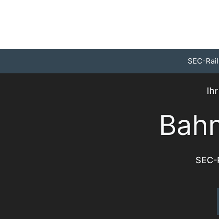
Zum
Inhalt
springen
SEC-Rail
Ih
Bahn
SEC-R