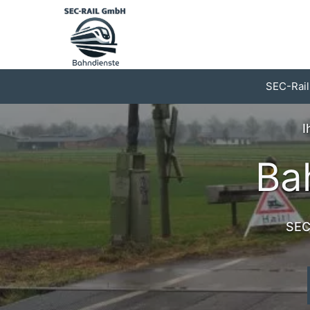
Zum
Inhalt
springen
SEC-Rail
I
Ba
SEC