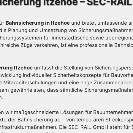
icherung Itzehoe – SEC-RAI
für
Bahnsicherung in Itzehoe
und bietet umfassende si
 auf die Planung und Umsetzung von Sicherungsmaßnahme
herungssystemen für innerstädtische sowie überregiona
hlreiche Züge verkehren, ist eine professionelle Bahns
rung Itzehoe
umfasst die Stellung von Sicherungspers
twicklung individueller Sicherheitskonzepte für Bauvor
che Mitarbeiterschulungen und eine enge Zusammenarbe
 Team gewährleisten, dass sämtliche Sicherungsmaßnahmen
n.
en wir maßgeschneiderte Lösungen für Bauunternehmen,
ekte der Bahnsicherung ab – von temporären Streckenspe
frastrukturmaßnahmen. Die SEC-RAIL GmbH steht für Si