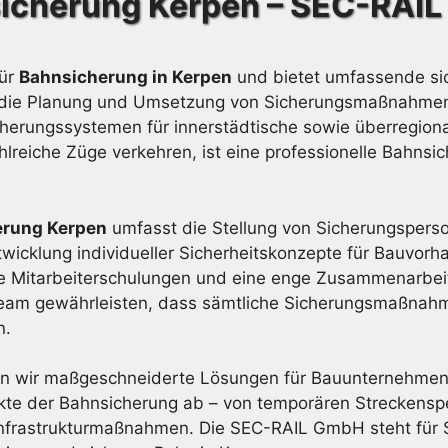
icherung Kerpen – SEC-RAI
für
Bahnsicherung in Kerpen
und bietet umfassende sic
 auf die Planung und Umsetzung von Sicherungsmaßnahme
herungssystemen für innerstädtische sowie überregiona
hlreiche Züge verkehren, ist eine professionelle Bahnsi
erung Kerpen
umfasst die Stellung von Sicherungsperso
twicklung individueller Sicherheitskonzepte für Bauvor
che Mitarbeiterschulungen und eine enge Zusammenarbe
 Team gewährleisten, dass sämtliche Sicherungsmaßnahme
n.
n wir maßgeschneiderte Lösungen für Bauunternehmen, 
ekte der Bahnsicherung ab – von temporären Streckenspe
frastrukturmaßnahmen. Die SEC-RAIL GmbH steht für Si