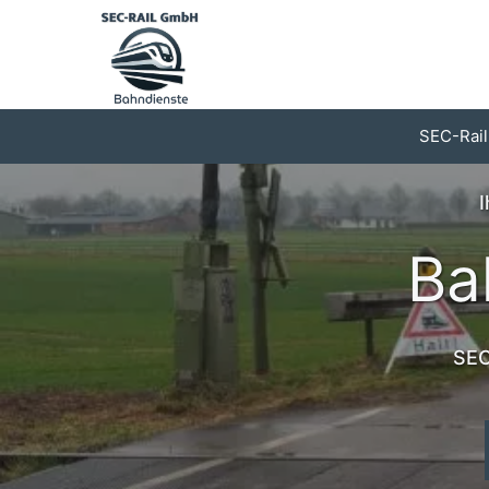
Zum
Inhalt
springen
SEC-Rail
I
Ba
SEC