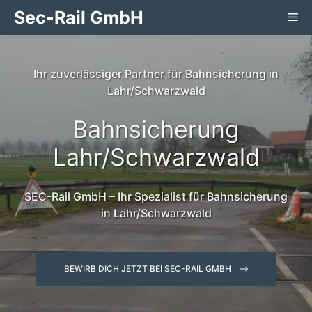
Zum
Sec-Rail GmbH
Me
Inhalt
springen
Ihr zuverlässiger Partner für Bahnsicherung in
Lahr/Schwarzwald
Bahnsicherung
Lahr/Schwarzwald
SEC-Rail GmbH – Ihr Spezialist für Bahnsicherung
in Lahr/Schwarzwald
BEWIRB DICH JETZT BEI SEC-RAIL GMBH