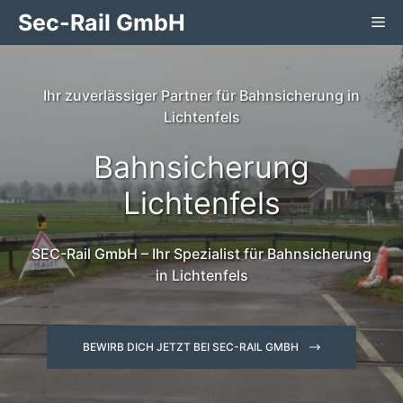
Zum
Sec-Rail GmbH
Me
Inhalt
springen
Ihr zuverlässiger Partner für Bahnsicherung in
Lichtenfels
Bahnsicherung
Lichtenfels
SEC-Rail GmbH – Ihr Spezialist für Bahnsicherung
in Lichtenfels
BEWIRB DICH JETZT BEI SEC-RAIL GMBH