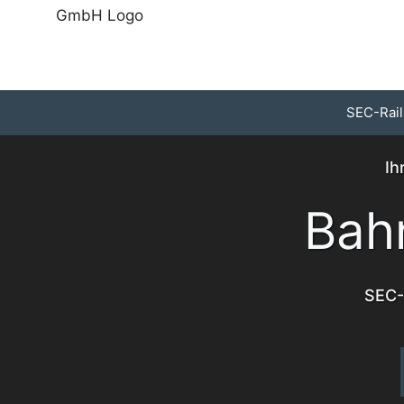
Zum
Inhalt
springen
SEC-Rail
Ih
Bah
SEC-