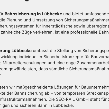
für
Bahnsicherung in Lübbecke
und bietet umfassende 
 auf die Planung und Umsetzung von Sicherungsmaßnahme
herungssystemen für innerstädtische sowie überregiona
zahlreiche Züge verkehren, ist eine professionelle Bah
erung Lübbecke
umfasst die Stellung von Sicherungspe
twicklung individueller Sicherheitskonzepte für Bauvor
che Mitarbeiterschulungen und eine enge Zusammenarbe
 Team gewährleisten, dass sämtliche Sicherungsmaßnahme
n.
eten wir maßgeschneiderte Lösungen für Bauunternehme
ekte der Bahnsicherung ab – von temporären Streckenspe
frastrukturmaßnahmen. Die SEC-RAIL GmbH steht für Si
ähigen und sicheren Bahn in Lübbecke.