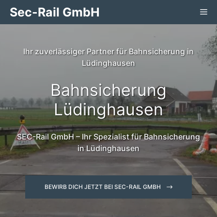
Zum
Sec-Rail GmbH
Me
Inhalt
springen
Ihr zuverlässiger Partner für Bahnsicherung in
Lüdinghausen
Bahnsicherung
Lüdinghausen
SEC-Rail GmbH – Ihr Spezialist für Bahnsicherung
in Lüdinghausen
BEWIRB DICH JETZT BEI SEC-RAIL GMBH