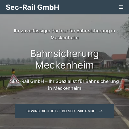
Zum
Sec-Rail GmbH
Me
Inhalt
springen
Ihr zuverlässiger Partner für Bahnsicherung in
Meckenheim
Bahnsicherung
Meckenheim
SEC-Rail GmbH – Ihr Spezialist für Bahnsicherung
in Meckenheim
BEWIRB DICH JETZT BEI SEC-RAIL GMBH