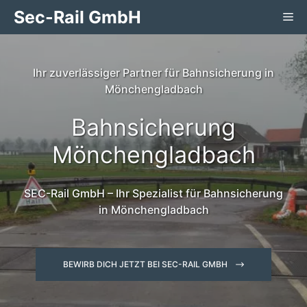
Zum
Sec-Rail GmbH
Me
Inhalt
springen
Ihr zuverlässiger Partner für Bahnsicherung in
Mönchengladbach
Bahnsicherung
Mönchengladbach
SEC-Rail GmbH – Ihr Spezialist für Bahnsicherung
in Mönchengladbach
BEWIRB DICH JETZT BEI SEC-RAIL GMBH