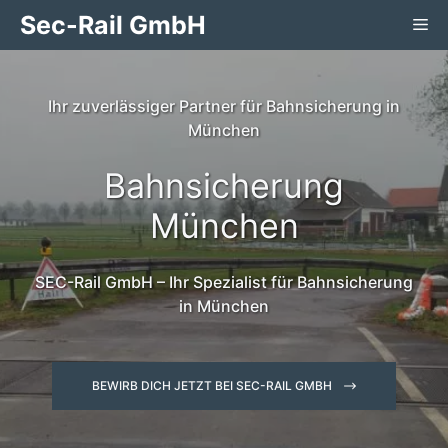
Zum
Sec-Rail GmbH
Me
Inhalt
springen
Ihr zuverlässiger Partner für Bahnsicherung in
München
Bahnsicherung
München
SEC-Rail GmbH – Ihr Spezialist für Bahnsicherung
in München
BEWIRB DICH JETZT BEI SEC-RAIL GMBH