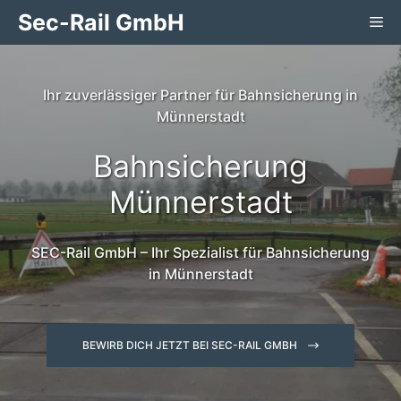
Zum
Sec-Rail GmbH
Me
Inhalt
springen
Ihr zuverlässiger Partner für Bahnsicherung in
Münnerstadt
Bahnsicherung
Münnerstadt
SEC-Rail GmbH – Ihr Spezialist für Bahnsicherung
in Münnerstadt
BEWIRB DICH JETZT BEI SEC-RAIL GMBH