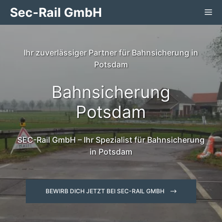
Zum
Sec-Rail GmbH
Me
Inhalt
springen
Ihr zuverlässiger Partner für Bahnsicherung in
Potsdam
Bahnsicherung
Potsdam
SEC-Rail GmbH – Ihr Spezialist für Bahnsicherung
in Potsdam
BEWIRB DICH JETZT BEI SEC-RAIL GMBH