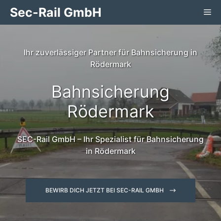
Zum
Sec-Rail GmbH
Me
Inhalt
springen
Ihr zuverlässiger Partner für Bahnsicherung in
Rödermark
Bahnsicherung
Rödermark
SEC-Rail GmbH – Ihr Spezialist für Bahnsicherung
in Rödermark
BEWIRB DICH JETZT BEI SEC-RAIL GMBH