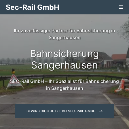
Zum
Sec-Rail GmbH
Me
Inhalt
springen
Ihr zuverlässiger Partner für Bahnsicherung in
Sangerhausen
Bahnsicherung
Sangerhausen
SEC-Rail GmbH – Ihr Spezialist für Bahnsicherung
in Sangerhausen
BEWIRB DICH JETZT BEI SEC-RAIL GMBH