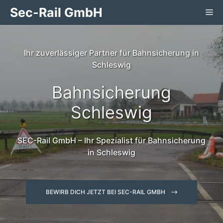
Zum
Sec-Rail GmbH
Me
Inhalt
springen
Ihr zuverlässiger Partner für Bahnsicherung in
Schleswig
Bahnsicherung
Schleswig
SEC-Rail GmbH – Ihr Spezialist für Bahnsicherung
in Schleswig
BEWIRB DICH JETZT BEI SEC-RAIL GMBH