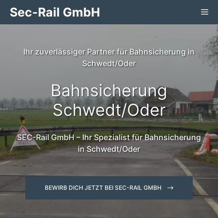
Zum
Sec-Rail GmbH
Me
Inhalt
springen
Ihr zuverlässiger Partner für Bahnsicherung in
Schwedt/Oder
Bahnsicherung
Schwedt/Oder
SEC-Rail GmbH – Ihr Spezialist für Bahnsicherung
in Schwedt/Oder
BEWIRB DICH JETZT BEI SEC-RAIL GMBH