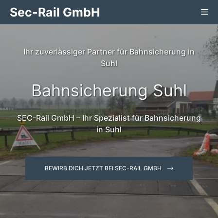
Zum
Sec-Rail GmbH
Me
Inhalt
springen
Ihr zuverlässiger Partner für Bahnsicherung in
Suhl
Bahnsicherung Suhl
SEC-Rail GmbH – Ihr Spezialist für Bahnsicherung
in Suhl
BEWIRB DICH JETZT BEI SEC-RAIL GMBH