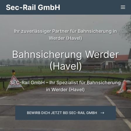
Zum
Sec-Rail GmbH
Me
Inhalt
springen
Ihr zuverlässiger Partner für Bahnsicherung in
Werder (Havel)
Bahnsicherung Werder
(Havel)
SEC-Rail GmbH – Ihr Spezialist für Bahnsicherung
in Werder (Havel)
BEWIRB DICH JETZT BEI SEC-RAIL GMBH