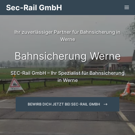
Zum
Sec-Rail GmbH
Me
Inhalt
springen
Ihr zuverlässiger Partner für Bahnsicherung in
Werne
Bahnsicherung Werne
SEC-Rail GmbH – Ihr Spezialist für Bahnsicherung
in Werne
BEWIRB DICH JETZT BEI SEC-RAIL GMBH