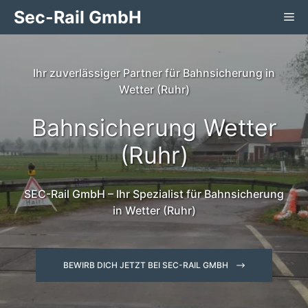
Zum
Sec-Rail GmbH
Me
Inhalt
springen
Ihr zuverlässiger Partner für Bahnsicherung in
Wetter (Ruhr)
Bahnsicherung Wetter
(Ruhr)
SEC-Rail GmbH – Ihr Spezialist für Bahnsicherung
in Wetter (Ruhr)
BEWIRB DICH JETZT BEI SEC-RAIL GMBH