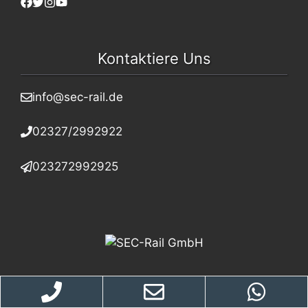
Kontaktiere Uns
info@sec-rail.de
02327/2992922
023272992925