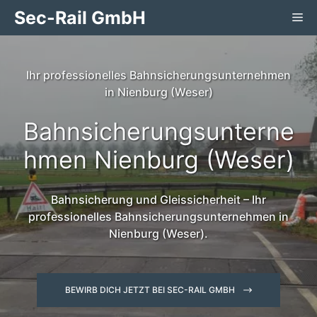
Zum
Sec-Rail GmbH
Me
Inhalt
springen
Ihr professionelles Bahnsicherungsunternehmen
in Nienburg (Weser)
Bahnsicherungsunterne
hmen Nienburg (Weser)
Bahnsicherung und Gleissicherheit – Ihr
professionelles Bahnsicherungsunternehmen in
Nienburg (Weser).
BEWIRB DICH JETZT BEI SEC-RAIL GMBH