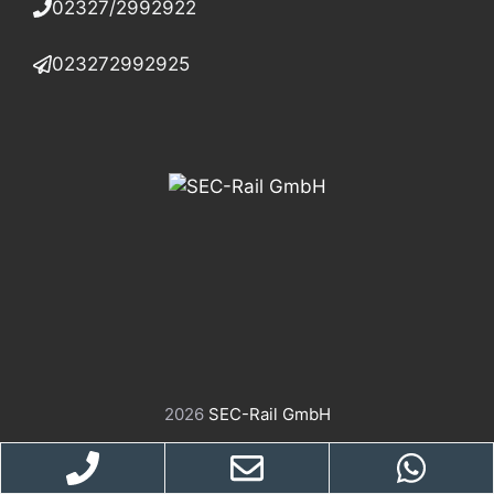
02327/2992922
023272992925
2026
SEC-Rail GmbH