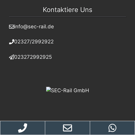
Kontaktiere Uns
info@sec-rail.de
02327/2992922
023272992925