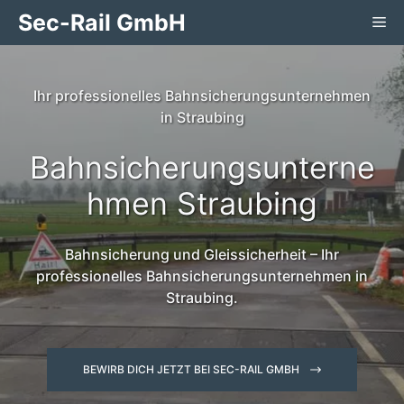
Zum
Sec-Rail GmbH
Me
Inhalt
springen
Ihr professionelles Bahnsicherungsunternehmen
in Straubing
Bahnsicherungsunterne
hmen Straubing
Bahnsicherung und Gleissicherheit – Ihr
professionelles Bahnsicherungsunternehmen in
Straubing.
BEWIRB DICH JETZT BEI SEC-RAIL GMBH