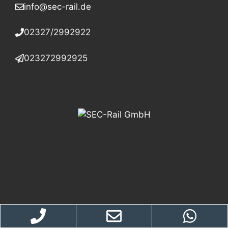
info@sec-rail.de
02327/2992922
023272992925
2026
SEC-Rail GmbH