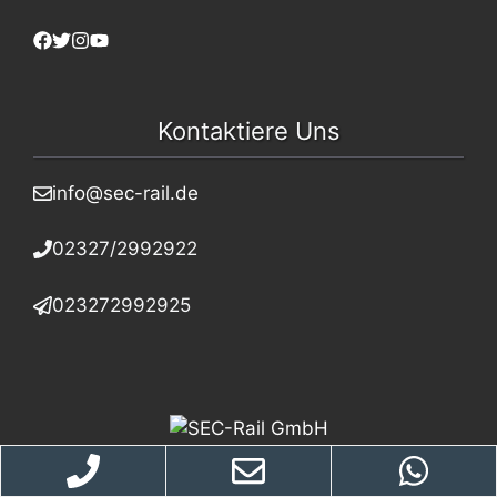
Kontaktiere Uns
info@sec-rail.de
02327/2992922
023272992925