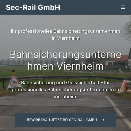
Zum
Sec-Rail GmbH
Me
Inhalt
springen
Ihr professionelles Bahnsicherungsunternehmen
in Viernheim
Bahnsicherungsunterne
hmen Viernheim
Bahnsicherung und Gleissicherheit – Ihr
professionelles Bahnsicherungsunternehmen in
Viernheim.
BEWIRB DICH JETZT BEI SEC-RAIL GMBH