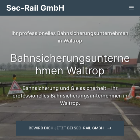
Zum
Sec-Rail GmbH
Me
Inhalt
springen
Ihr professionelles Bahnsicherungsunternehmen
in Waltrop
Bahnsicherungsunterne
hmen Waltrop
Bahnsicherung und Gleissicherheit – Ihr
professionelles Bahnsicherungsunternehmen in
Waltrop.
BEWIRB DICH JETZT BEI SEC-RAIL GMBH