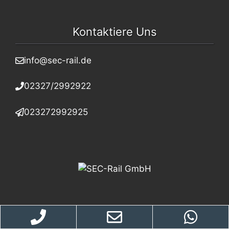
Kontaktiere Uns
info@sec-rail.de
02327/2992922
023272992925