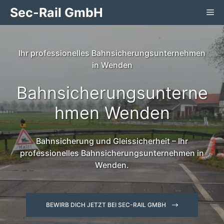
Zum
Sec-Rail GmbH
Me
Inhalt
springen
Ihr professionelles Bahnsicherungsunternehmen
in Wenden
Bahnsicherungsunterne
hmen Wenden
Bahnsicherung und Gleissicherheit – Ihr
professionelles Bahnsicherungsunternehmen in
Wenden.
BEWIRB DICH JETZT BEI SEC-RAIL GMBH