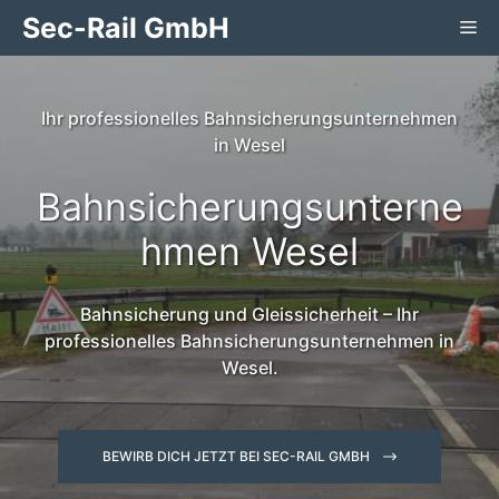
Zum
Sec-Rail GmbH
Me
Inhalt
springen
Ihr professionelles Bahnsicherungsunternehmen
in Wesel
Bahnsicherungsunterne
hmen Wesel
Bahnsicherung und Gleissicherheit – Ihr
professionelles Bahnsicherungsunternehmen in
Wesel.
BEWIRB DICH JETZT BEI SEC-RAIL GMBH