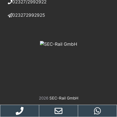
02327/2992922
023272992925
2026
SEC-Rail GmbH