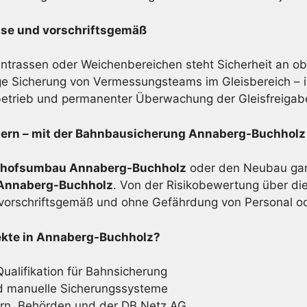
ise und vorschriftsgemäß
trassen oder Weichenbereichen steht Sicherheit an obe
e Sicherung von Vermessungsteams im Gleisbereich – in
betrieb und permanenter Überwachung der Gleisfreigab
rn – mit der Bahnbau­sicherung Annaberg-Buchholz
nhofsumbau Annaberg-Buchholz
oder den Neubau gan
Annaberg-Buchholz
. Von der Risikobewertung über die
 vorschriftsgemäß und ohne Gefährdung von Personal o
ekte in Annaberg-Buchholz?
Qualifikation für Bahnsicherung
d manuelle Sicherungssysteme
rn, Behörden und der DB Netz AG