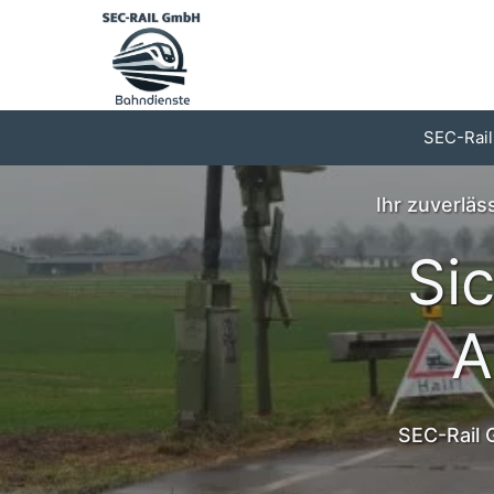
Zum
Inhalt
springen
SEC-Rail
Ihr zuverlä
Si
A
SEC-Rail 