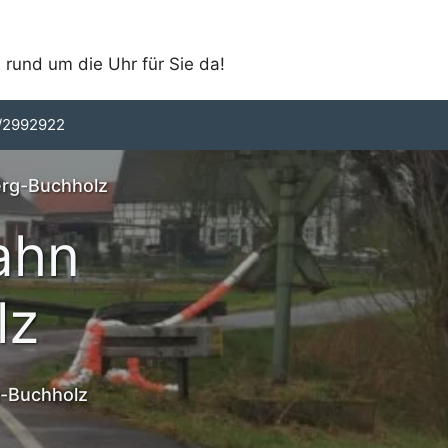
 rund um die Uhr für Sie da!
/2992922
erg-Buchholz
ahn
lz
g-Buchholz