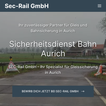
Zum
Sec-Rail GmbH
Me
Inhalt
springen
Ihr zuverlässiger Partner für Gleis und
Bahnsicherung in Aurich
Sicherheitsdienst Bahn
Aurich
SEC-Rail GmbH – Ihr Spezialist für Gleissicherung
in Aurich
BEWIRB DICH JETZT BEI SEC-RAIL GMBH