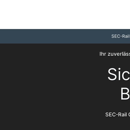
Zum
Inhalt
springen
SEC-Rail
Ihr zuverläs
Si
B
SEC-Rail 