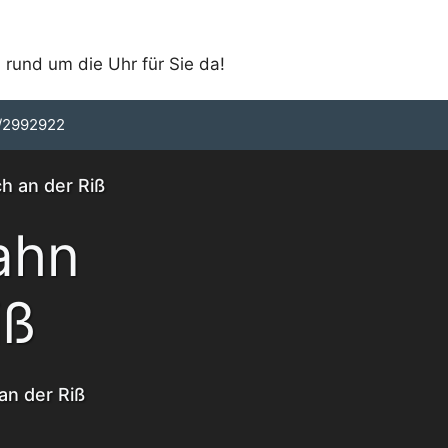
 rund um die Uhr für Sie da!
/2992922
ch an der Riß
ahn
iß
an der Riß