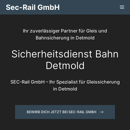
Zum
Sec-Rail GmbH
Me
Inhalt
springen
Ihr zuverlässiger Partner für Gleis und
Bahnsicherung in Detmold
Sicherheitsdienst Bahn
Detmold
SEC-Rail GmbH – Ihr Spezialist für Gleissicherung
in Detmold
BEWIRB DICH JETZT BEI SEC-RAIL GMBH