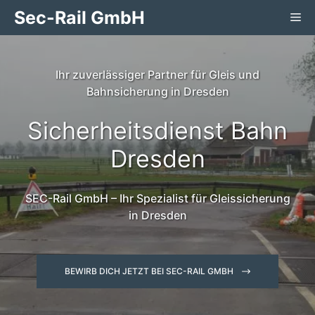
Zum
Sec-Rail GmbH
Me
Inhalt
springen
Ihr zuverlässiger Partner für Gleis und
Bahnsicherung in Dresden
Sicherheitsdienst Bahn
Dresden
SEC-Rail GmbH – Ihr Spezialist für Gleissicherung
in Dresden
BEWIRB DICH JETZT BEI SEC-RAIL GMBH